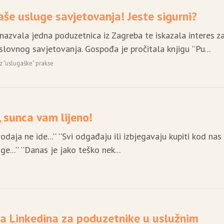
še usluge savjetovanja! Jeste sigurni?
nazvala jedna poduzetnica iz Zagreba te iskazala interes z
lovnog savjetovanja. Gospođa je pročitala knjigu ''Pu...
 iz "uslugaške" prakse
, sunca vam lijeno!
odaja ne ide...'' ''Svi odgađaju ili izbjegavaju kupiti kod nas
...'' ''Danas je jako teško nek...
a Linkedina za poduzetnike u uslužnim