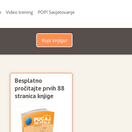
e
Video trening
POP! Savjetovanje
Kupi knjigu!
Besplatno
pročitajte prvih 88
stranica knjige