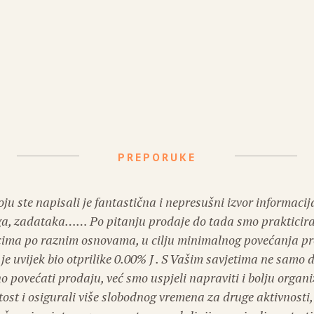
PREPORUKE
oju ste napisali je fantastična i nepresušni izvor informacija
ga, zadataka…… Po pitanju prodaje do tada smo prakticira
cima po raznim osnovama, u cilju minimalnog povećanja pr
 je uvijek bio otprilike 0.00% J . S Vašim savjetima ne samo 
o povećati prodaju, već smo uspjeli napraviti i bolju organi
tost i osigurali više slobodnog vremena za druge aktivnosti, 