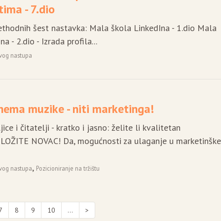
tima - 7.dio
rethodnih šest nastavka: Mala škola LinkedIna - 1.dio Mala
a - 2.dio - Izrada profila...
ivog nastupa
nema muzike - niti marketinga!
ice i čitatelji - kratko i jasno: želite li kvalitetan
ULOŽITE NOVAC! Da, mogućnosti za ulaganje u marketinšk
,
ivog nastupa
Pozicioniranje na tržištu
7
8
9
10
...
>