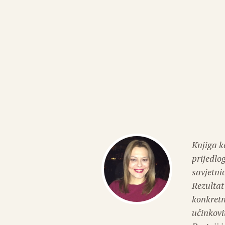
Knjiga k
prijedlo
savjetni
Rezultat
konkretn
učinkovi