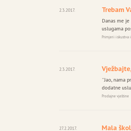
Trebam Va
2.3.2017.
Danas me je 
uslugama pos
Primjeri i iskustva
Vježbajte
2.3.2017.
''Jao, nama pr
dodatne usluge
Prodajne vještine
Mala škol
27.2.2017.