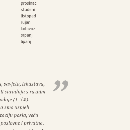
prosinac
studeni
listopad
rujan
kolovoz
srpanj
lipanj
, savjeta, iskustava,
Na
li suradnju s raznim
za
odaje (1-5%).
se
da smo uspjeli
sa
zaciju posla, veću
pr
poslovne i privatne .
pr