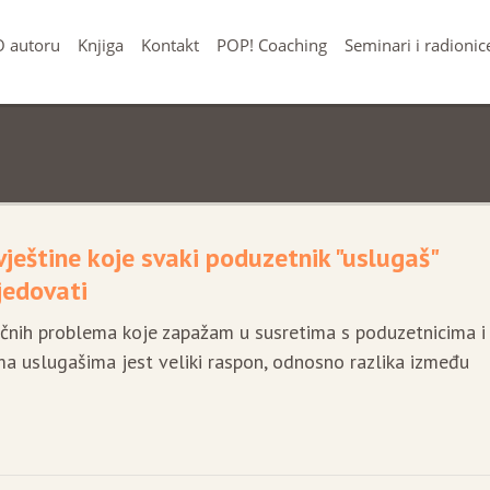
O autoru
Knjiga
Kontakt
POP! Coaching
Seminari i radionic
vještine koje svaki poduzetnik "uslugaš"
jedovati
učnih problema koje zapažam u susretima s poduzetnicima i
a uslugašima jest veliki raspon, odnosno razlika između