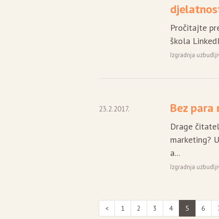
djelatnos
Pročitajte p
škola LinkedIn
Izgradnja uzbudlj
Bez para 
23.2.2017.
Drage čitatelj
marketing? 
a...
Izgradnja uzbudlj
<
1
2
3
4
5
6