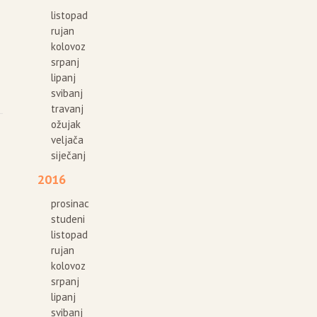
listopad
rujan
kolovoz
srpanj
lipanj
svibanj
travanj
ožujak
veljača
siječanj
2016
e
prosinac
studeni
listopad
rujan
kolovoz
srpanj
lipanj
svibanj