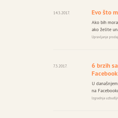
Evo što m
14.3.2017.
Ako bih morao
ako želite un
Upravljanje prod
6 brzih s
7.3.2017.
Faceboo
U današnjem 
na Facebooku
Izgradnja uzbudlj