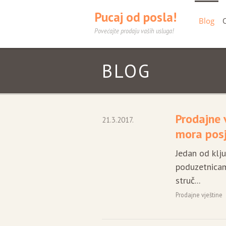
Pucaj od posla!
Blog
Povećajte prodaju vaših usluga!
BLOG
Prodajne 
21.3.2017.
mora pos
Jedan od klj
poduzetnicam
struč...
Prodajne vještine