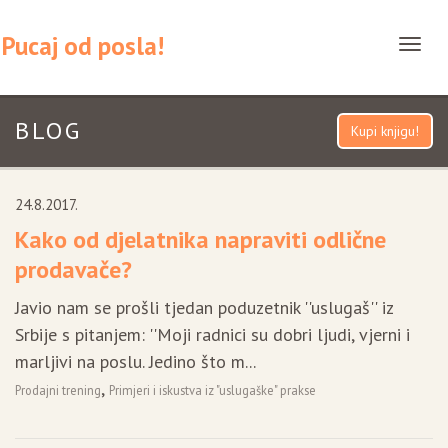
Pucaj od posla!
T
o
g
BLOG
g
Kupi knjigu!
l
e
24.8.2017.
n
Kako od djelatnika napraviti odlične
a
prodavače?
v
i
Javio nam se prošli tjedan poduzetnik ''uslugaš'' iz
g
Srbije s pitanjem: ''Moji radnici su dobri ljudi, vjerni i
a
marljivi na poslu. Jedino što m...
t
,
Prodajni trening
Primjeri i iskustva iz "uslugaške" prakse
i
o