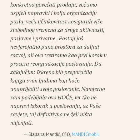
konkretno povećati prodaju, već smo
uspjeli napraviti i bolju organizaciju
posla, veću učinkovitost i osigurali više
slobodnog vremena za druge aktivnosti,
poslovne i privatne . Postoji još
nevjerojatno puno prostora za daljnji
razvoj, ali ovo tretiramo kao prvi korak u
procesu reorganizacije poslovanja. Da
zaključim: Iskreno bih preporučila
knjigu svim ljudima koji hoće
unaprijediti svoje poslovanje. Namjerno
sam podebljala ovo HOĆE, jer tko ne
napravi iskorak u poslovanju, uz Vaše
savjete, taj definitivno ne želi ništa
mijenjati.
Slađana Mandić, CEO,
MANDIĆmobil