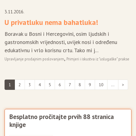
3.11.2016.
U privatluku nema bahatluka!
Boravak u Bosni i Hercegovini, osim ljudskih i
gastronomskih vrijednosti, uvijek nosi i određenu
edukativnu i vrlo korisnu crtu. Tako mi j...
,
Upravljanje prodajnim poslovanjem
Primjeri i iskustva iz "uslugaške" prakse
1
2
3
4
5
6
7
8
9
10
...
>
Besplatno pročitajte prvih 88 stranica
knjige