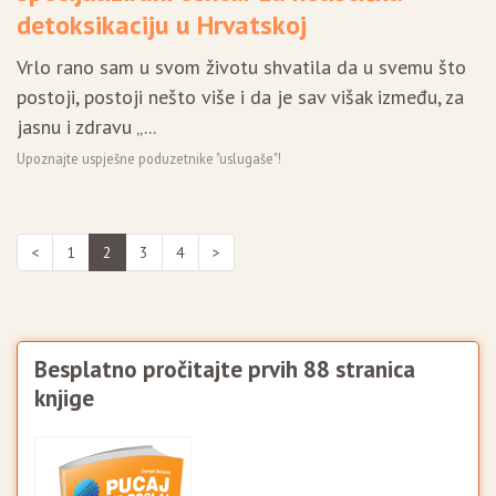
detoksikaciju u Hrvatskoj
Vrlo rano sam u svom životu shvatila da u svemu što
postoji, postoji nešto više i da je sav višak između, za
jasnu i zdravu „...
Upoznajte uspješne poduzetnike "uslugaše"!
<
1
2
3
4
>
Besplatno pročitajte prvih 88 stranica
knjige