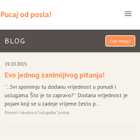
Pucaj od posla!
T
o
g
BLOG
g
Kupi knjigu!
l
e
19.10.2015.
n
Evo jednog zanimljivog pitanja!
a
v
''...Svi spominju tu dodanu vrijednost u ponudi i
i
uslugama. Što je to zapravo?'' Dodana vrijednost je
g
pojam koji se u zadnje vrijeme često p...
a
Primjeri i iskustva iz "uslugaške" prakse
t
i
o