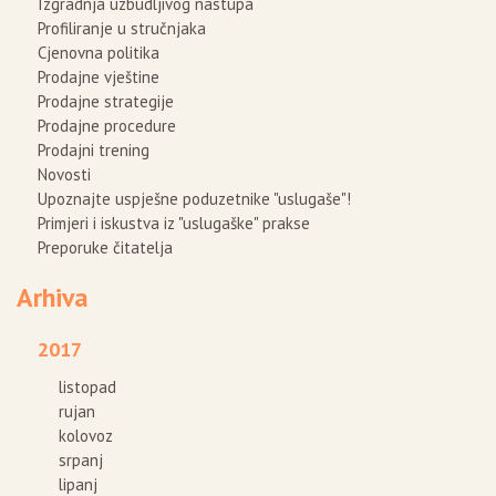
Izgradnja uzbudljivog nastupa
Profiliranje u stručnjaka
Cjenovna politika
Prodajne vještine
Prodajne strategije
Prodajne procedure
Prodajni trening
Novosti
Upoznajte uspješne poduzetnike "uslugaše"!
Primjeri i iskustva iz "uslugaške" prakse
Preporuke čitatelja
Arhiva
2017
listopad
rujan
kolovoz
srpanj
lipanj