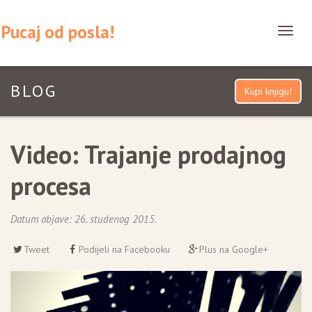
Pucaj od posla!
T
o
g
BLOG
g
Kupi knjigu!
l
e
Video: Trajanje prodajnog
n
a
procesa
v
i
Datum objave:
26. studenog 2015.
g
a
Tweet
Podijeli na Facebooku
Plus na Google+
t
i
o