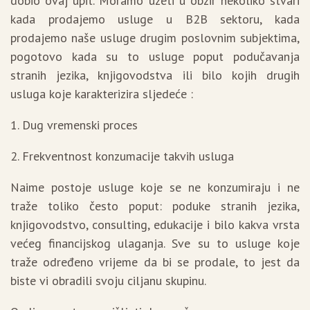
dobio ovaj upit. Moramo uzeti u obzir nekoliko stvari
kada prodajemo usluge u B2B sektoru, kada
prodajemo naše usluge drugim poslovnim subjektima,
pogotovo kada su to usluge poput podučavanja
stranih jezika, knjigovodstva ili bilo kojih drugih
usluga koje karakterizira sljedeće :
1. Dug vremenski proces
2. Frekventnost konzumacije takvih usluga
Naime postoje usluge koje se ne konzumiraju i ne
traže toliko često poput: poduke stranih jezika,
knjigovodstvo, consulting, edukacije i bilo kakva vrsta
većeg financijskog ulaganja. Sve su to usluge koje
traže određeno vrijeme da bi se prodale, to jest da
biste vi obradili svoju ciljanu skupinu.