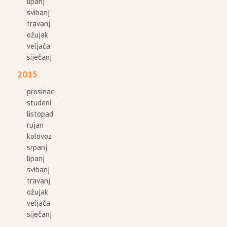
lipanj
svibanj
travanj
ožujak
veljača
siječanj
2015
prosinac
studeni
listopad
rujan
kolovoz
srpanj
lipanj
svibanj
travanj
ožujak
veljača
siječanj