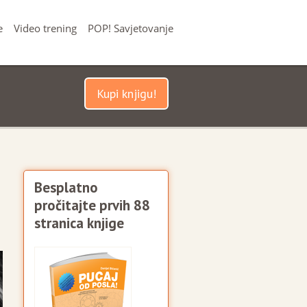
e
Video trening
POP! Savjetovanje
Kupi knjigu!
Besplatno
pročitajte prvih 88
stranica knjige