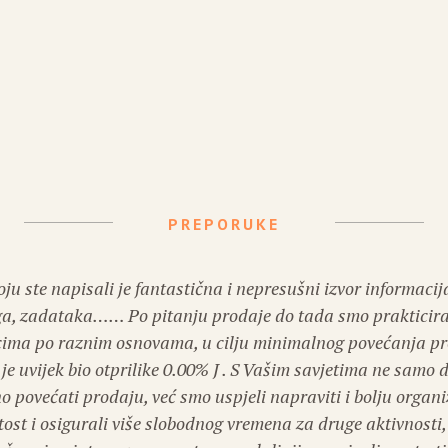
PREPORUKE
oju ste napisali je fantastična i nepresušni izvor informacija
ga, zadataka…… Po pitanju prodaje do tada smo prakticira
cima po raznim osnovama, u cilju minimalnog povećanja pr
 je uvijek bio otprilike 0.00% J . S Vašim savjetima ne samo 
o povećati prodaju, već smo uspjeli napraviti i bolju organi
tost i osigurali više slobodnog vremena za druge aktivnosti, 