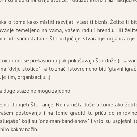
a o tome kako misliti razvijati vlastiti biznis. Želite li bit
ovanje temeljeno na vama, vašem radu i brendu... Ili želit
nici biti samostalan - što uključuje stvaranje organizacije 
nici donose prekasno ili pak pokušavaju što duže (i sasvi
na "dvije stolice" - a to znači istovremeno biti "glavni igrač
je tim, organizaciju...).
 Na duge staze ne mogu zajedno.
esno donijeti što ranije. Nema ništa loše u tome ako želit
u vašem poslovanju i na tome graditi tu priču do mirovine
ugaše" koji su "one-man-band-show" i vrlo su uspješni t
bilo kakav način.