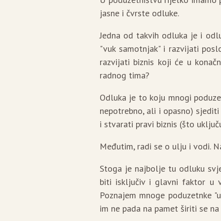
jasne i čvrste odluke.
Jedna od takvih odluka je i odluk
"vuk samotnjak" i razvijati posl
razvijati biznis koji će u konač
radnog tima?
Odluka je to koju mnogi poduzet
nepotrebno, ali i opasno) sjediti 
i stvarati pravi biznis (što uključu
Međutim, radi se o ulju i vodi.
Stoga je najbolje tu odluku svj
biti isključiv i glavni faktor 
Poznajem mnoge poduzetnke "usl
im ne pada na pamet širiti se na 