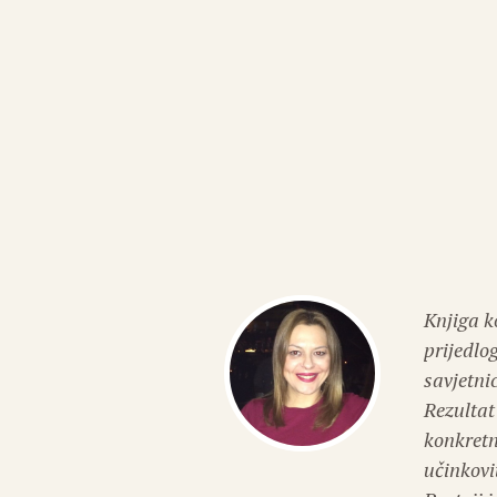
Knjiga k
prijedlo
savjetni
Rezultat
konkretn
učinkovi