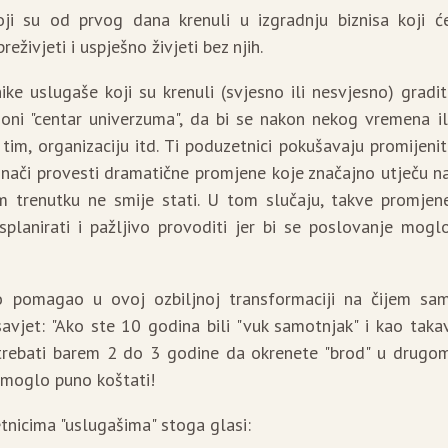
ji su od prvog dana krenuli u izgradnju biznisa koji ć
živjeti i uspješno živjeti bez njih.
e uslugaše koji su krenuli (svjesno ili nesvjesno) gradit
oni "centar univerzuma", da bi se nakon nekog vremena il
 tim, organizaciju itd. Ti poduzetnici pokušavaju promijenit
 znači provesti dramatične promjene koje značajno utječu n
m trenutku ne smije stati. U tom slučaju, takve promjen
planirati i pažljivo provoditi jer bi se poslovanje mogl
 pomagao u ovoj ozbiljnoj transformaciji na čijem sa
savjet: "Ako ste 10 godina bili "vuk samotnjak" i kao taka
 trebati barem 2 do 3 godine da okrenete "brod" u drugo
s moglo puno koštati!
nicima "uslugašima" stoga glasi: