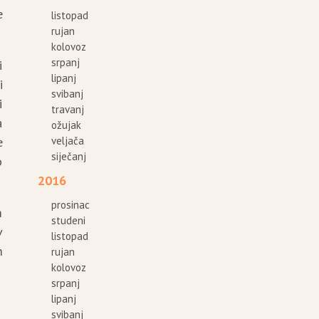
e
listopad
rujan
kolovoz
srpanj
i
lipanj
i
svibanj
i
travanj
a
ožujak
e
veljača
siječanj
o
2016
prosinac
m
studeni
v
listopad
m
rujan
kolovoz
srpanj
lipanj
svibanj