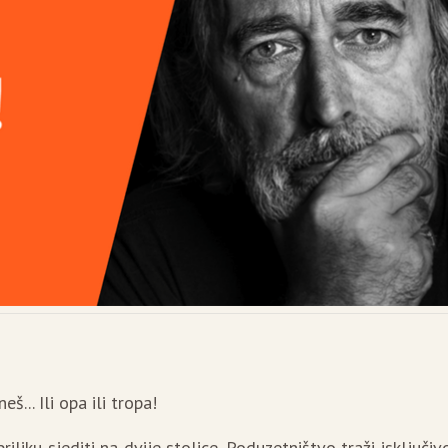
oneš... Ili opa ili tropa!
liku sjediti na dvije stolice. Poduzetništvo traži isključiv