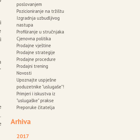
poslovanjem
Pozicioniranje na tržištu
Izgradnja uzbudljivog
i
nastupa
e
Profiliranje u stručnjaka
i
Cjenovna politika
Prodajne vještine
Prodajne strategije
Prodajne procedure
m
Prodajni trening
"
Novosti
Upoznajte uspješne
poduzetnike "uslugaše"!
Primjeri i iskustva iz
"uslugaške" prakse
e
Preporuke čitatelja
.
Arhiva
e
2017