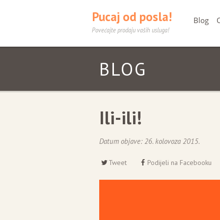
Pucaj od posla!
Blog
Povećajte prodaju vaših usluga!
BLOG
Ili-ili!
Datum objave:
26. kolovoza 2015.
Tweet
Podijeli na Facebooku