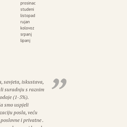
prosinac
studeni
listopad
rujan
kolovoz
srpanj
lipanj
, savjeta, iskustava,
Na
li suradnju s raznim
za
odaje (1-5%).
se
da smo uspjeli
sa
zaciju posla, veću
pr
poslovne i privatne .
pr