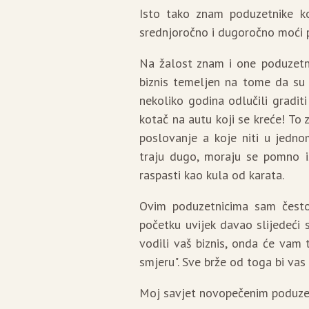
Isto tako znam poduzetnike ko
srednjoročno i dugoročno moći pre
Na žalost znam i one poduzetnik
biznis temeljen na tome da su 
nekoliko godina odlučili graditi
kotač na autu koji se kreće! To
poslovanje a koje niti u jedno
traju dugo, moraju se pomno is
raspasti kao kula od karata.
Ovim poduzetnicima sam često
početku uvijek davao slijedeći 
vodili vaš biznis, onda će vam
smjeru". Sve brže od toga bi va
Moj savjet novopečenim poduzet